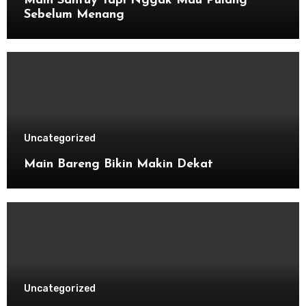
Main Santuy Tapi Nggak Mau Pulang
Sebelum Menang
Uncategorized
Main Bareng Bikin Makin Dekat
Uncategorized