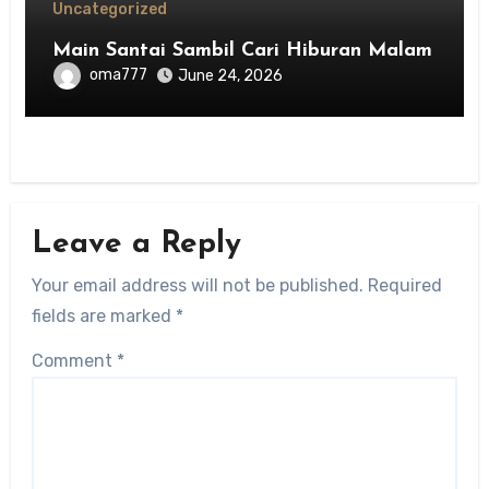
Uncategorized
Main Santai Sambil Cari Hiburan Malam
oma777
June 24, 2026
Leave a Reply
Your email address will not be published.
Required
fields are marked
*
Comment
*