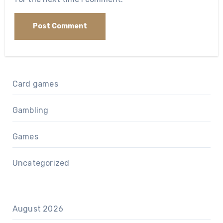
Card games
Gambling
Games
Uncategorized
August 2026