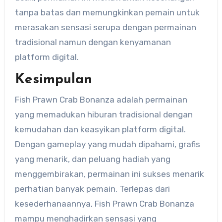
tanpa batas dan memungkinkan pemain untuk
merasakan sensasi serupa dengan permainan
tradisional namun dengan kenyamanan
platform digital.
Kesimpulan
Fish Prawn Crab Bonanza adalah permainan
yang memadukan hiburan tradisional dengan
kemudahan dan keasyikan platform digital.
Dengan gameplay yang mudah dipahami, grafis
yang menarik, dan peluang hadiah yang
menggembirakan, permainan ini sukses menarik
perhatian banyak pemain. Terlepas dari
kesederhanaannya, Fish Prawn Crab Bonanza
mampu menghadirkan sensasi yang