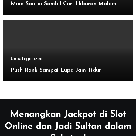
Main Santai Sambil Cari Hiburan Malam
Uncategorized
Push Rank Sampai Lupa Jam Tidur
Menangkan Jackpot di Slot
Online dan Jadi Sultan dalam