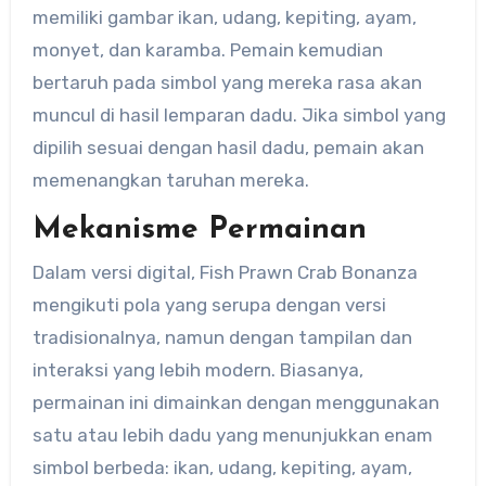
memiliki gambar ikan, udang, kepiting, ayam,
monyet, dan karamba. Pemain kemudian
bertaruh pada simbol yang mereka rasa akan
muncul di hasil lemparan dadu. Jika simbol yang
dipilih sesuai dengan hasil dadu, pemain akan
memenangkan taruhan mereka.
Mekanisme Permainan
Dalam versi digital, Fish Prawn Crab Bonanza
mengikuti pola yang serupa dengan versi
tradisionalnya, namun dengan tampilan dan
interaksi yang lebih modern. Biasanya,
permainan ini dimainkan dengan menggunakan
satu atau lebih dadu yang menunjukkan enam
simbol berbeda: ikan, udang, kepiting, ayam,