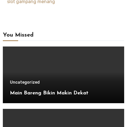
slot gampang menang
You Missed
Uncategorized
Main Bareng Bikin Makin Dekat