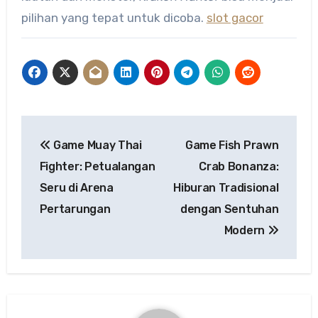
pilihan yang tepat untuk dicoba.
slot gacor
Post
Game Muay Thai
Game Fish Prawn
navigation
Fighter: Petualangan
Crab Bonanza:
Seru di Arena
Hiburan Tradisional
Pertarungan
dengan Sentuhan
Modern