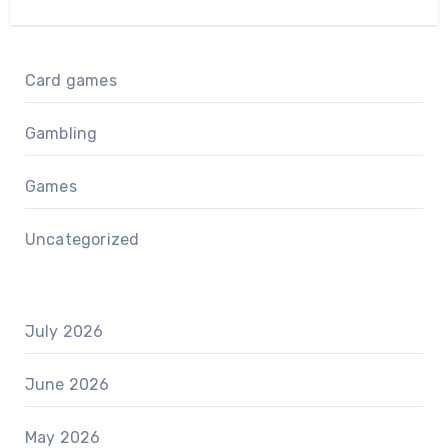
Card games
Gambling
Games
Uncategorized
July 2026
June 2026
May 2026