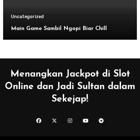
Uncategorized
Main Game Sambil Ngopi Biar Chill
Menangkan Jackpot di Slot
Online dan Jadi Sultan dalam
Sekejap!