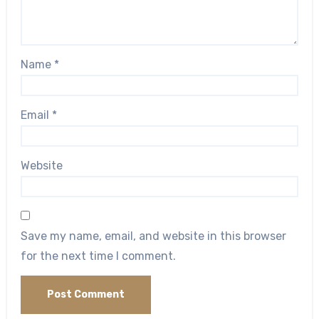
Name
*
Email
*
Website
Save my name, email, and website in this browser
for the next time I comment.