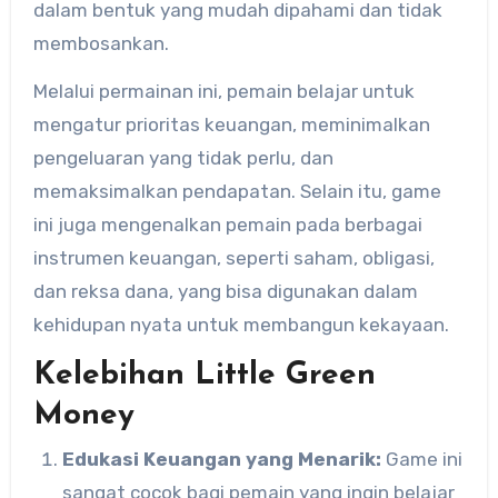
dalam bentuk yang mudah dipahami dan tidak
membosankan.
Melalui permainan ini, pemain belajar untuk
mengatur prioritas keuangan, meminimalkan
pengeluaran yang tidak perlu, dan
memaksimalkan pendapatan. Selain itu, game
ini juga mengenalkan pemain pada berbagai
instrumen keuangan, seperti saham, obligasi,
dan reksa dana, yang bisa digunakan dalam
kehidupan nyata untuk membangun kekayaan.
Kelebihan Little Green
Money
Edukasi Keuangan yang Menarik:
Game ini
sangat cocok bagi pemain yang ingin belajar