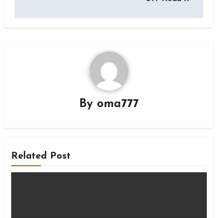
By
oma777
Related Post