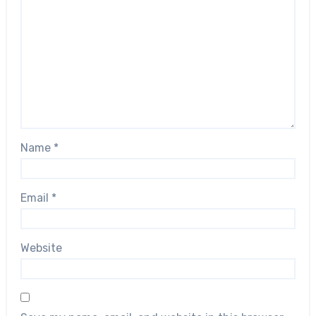
Name
*
Email
*
Website