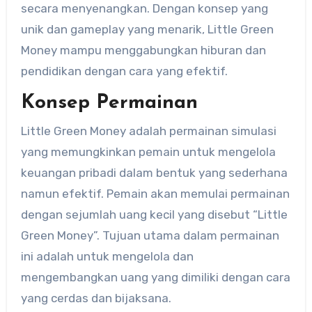
secara menyenangkan. Dengan konsep yang
unik dan gameplay yang menarik, Little Green
Money mampu menggabungkan hiburan dan
pendidikan dengan cara yang efektif.
Konsep Permainan
Little Green Money adalah permainan simulasi
yang memungkinkan pemain untuk mengelola
keuangan pribadi dalam bentuk yang sederhana
namun efektif. Pemain akan memulai permainan
dengan sejumlah uang kecil yang disebut “Little
Green Money”. Tujuan utama dalam permainan
ini adalah untuk mengelola dan
mengembangkan uang yang dimiliki dengan cara
yang cerdas dan bijaksana.