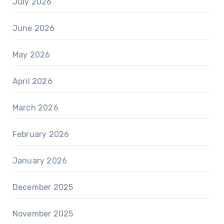
July 2026
June 2026
May 2026
April 2026
March 2026
February 2026
January 2026
December 2025
November 2025