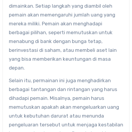
dimainkan. Setiap langkah yang diambil oleh
pemain akan memengaruhi jumlah uang yang
mereka miliki. Pemain akan menghadapi
berbagai pilihan, seperti memutuskan untuk
menabung di bank dengan bunga tetap,
berinvestasi di saham, atau membeli aset lain
yang bisa memberikan keuntungan di masa
depan.
Selain itu, permainan ini juga menghadirkan
berbagai tantangan dan rintangan yang harus
dihadapi pemain. Misalnya, pemain harus
memutuskan apakah akan mengeluarkan uang
untuk kebutuhan darurat atau menunda
pengeluaran tersebut untuk menjaga kestabilan