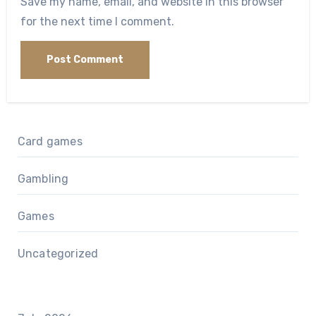
Save my name, email, and website in this browser
for the next time I comment.
Card games
Gambling
Games
Uncategorized