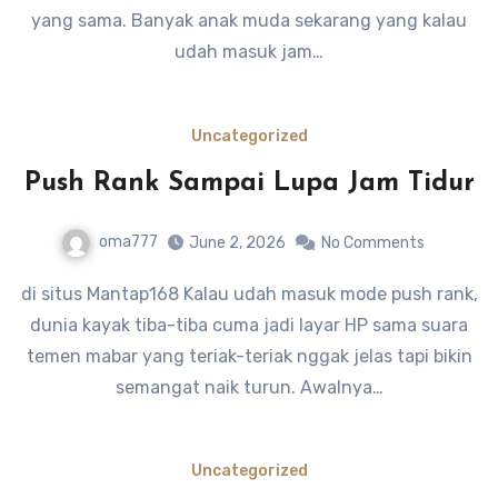
yang sama. Banyak anak muda sekarang yang kalau
udah masuk jam…
Uncategorized
Push Rank Sampai Lupa Jam Tidur
oma777
June 2, 2026
No Comments
di situs Mantap168 Kalau udah masuk mode push rank,
dunia kayak tiba-tiba cuma jadi layar HP sama suara
temen mabar yang teriak-teriak nggak jelas tapi bikin
semangat naik turun. Awalnya…
Uncategorized