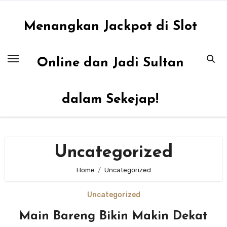
Skip
to
Menangkan Jackpot di Slot
content
Online dan Jadi Sultan
dalam Sekejap!
Uncategorized
Home
Uncategorized
Uncategorized
Main Bareng Bikin Makin Dekat