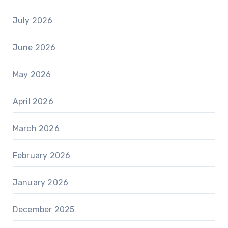
July 2026
June 2026
May 2026
April 2026
March 2026
February 2026
January 2026
December 2025