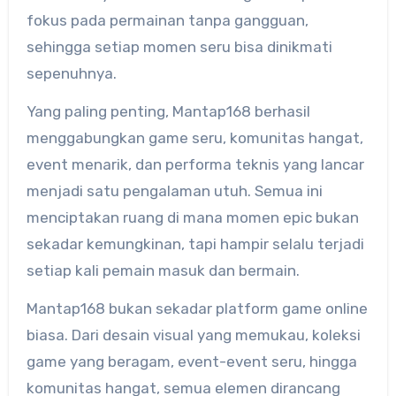
fokus pada permainan tanpa gangguan,
sehingga setiap momen seru bisa dinikmati
sepenuhnya.
Yang paling penting, Mantap168 berhasil
menggabungkan game seru, komunitas hangat,
event menarik, dan performa teknis yang lancar
menjadi satu pengalaman utuh. Semua ini
menciptakan ruang di mana momen epic bukan
sekadar kemungkinan, tapi hampir selalu terjadi
setiap kali pemain masuk dan bermain.
Mantap168 bukan sekadar platform game online
biasa. Dari desain visual yang memukau, koleksi
game yang beragam, event-event seru, hingga
komunitas hangat, semua elemen dirancang