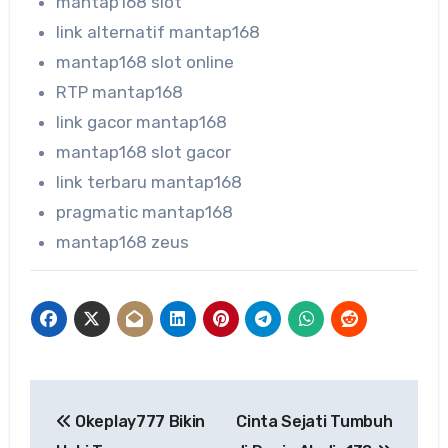
mantap168 slot
link alternatif mantap168
mantap168 slot online
RTP mantap168
link gacor mantap168
mantap168 slot gacor
link terbaru mantap168
pragmatic mantap168
mantap168 zeus
Post
Okeplay777 Bikin
Cinta Sejati Tumbuh
navigation