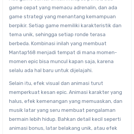
game cepat yang memacu adrenalin, dan ada
game strategi yang menantang kemampuan
berpikir. Setiap game memiliki karakteristik dan
tema unik, sehingga setiap ronde terasa
berbeda. Kombinasi inilah yang membuat
Mantap168 menjadi tempat di mana momen-
momen epic bisa muncul kapan saja, karena
selalu ada hal baru untuk dijelajahi.
Selain itu, efek visual dan animasi turut
memperkuat kesan epic. Animasi karakter yang
halus, efek kemenangan yang memuaskan, dan
musik latar yang seru membuat pengalaman
bermain lebih hidup. Bahkan detail kecil seperti
animasi bonus, latar belakang unik, atau efek