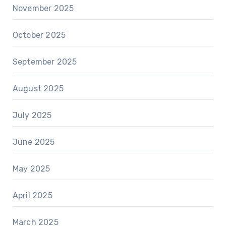
November 2025
October 2025
September 2025
August 2025
July 2025
June 2025
May 2025
April 2025
March 2025