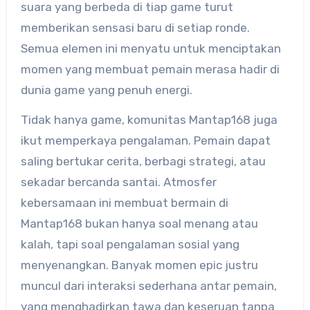
suara yang berbeda di tiap game turut
memberikan sensasi baru di setiap ronde.
Semua elemen ini menyatu untuk menciptakan
momen yang membuat pemain merasa hadir di
dunia game yang penuh energi.
Tidak hanya game, komunitas Mantap168 juga
ikut memperkaya pengalaman. Pemain dapat
saling bertukar cerita, berbagi strategi, atau
sekadar bercanda santai. Atmosfer
kebersamaan ini membuat bermain di
Mantap168 bukan hanya soal menang atau
kalah, tapi soal pengalaman sosial yang
menyenangkan. Banyak momen epic justru
muncul dari interaksi sederhana antar pemain,
yang menghadirkan tawa dan keseruan tanpa