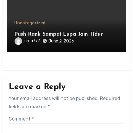
Uncategorized
Push Rank Sampai Lupa Jam Tidur
oma777
June 2, 2026
Leave a Reply
Your email address will not be published.
Required
fields are marked
*
Comment
*