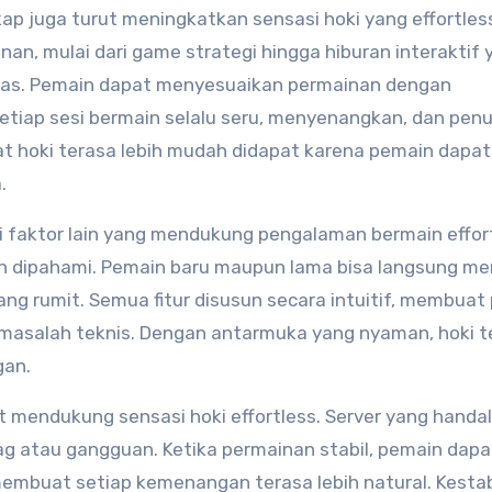
kap juga turut meningkatkan sensasi hoki yang effortles
an, mulai dari game strategi hingga hiburan interaktif 
las. Pemain dapat menyesuaikan permainan dengan
tiap sesi bermain selalu seru, menyenangkan, dan pen
 hoki terasa lebih mudah didapat karena pemain dapat
.
i faktor lain yang mendukung pengalaman bermain effort
h dipahami. Pemain baru maupun lama bisa langsung me
ang rumit. Semua fitur disusun secara intuitif, membuat
 masalah teknis. Dengan antarmuka yang nyaman, hoki t
gan.
t mendukung sensasi hoki effortless. Server yang handal
lag atau gangguan. Ketika permainan stabil, pemain dapa
mbuat setiap kemenangan terasa lebih natural. Kestabi