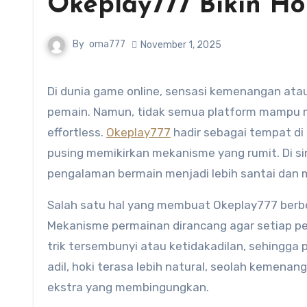
Okeplay777 Bikin Hok
By
oma777
November 1, 2025
Di dunia game online, sensasi kemenangan atau hoki menjadi salah satu elemen paling dinanti oleh setiap
pemain. Namun, tidak semua platform mampu m
effortless.
Okeplay777
hadir sebagai tempat di
pusing memikirkan mekanisme yang rumit. Di s
pengalaman bermain menjadi lebih santai dan
Salah satu hal yang membuat Okeplay777 berbe
Mekanisme permainan dirancang agar setiap p
trik tersembunyi atau ketidakadilan, sehingga
adil, hoki terasa lebih natural, seolah kemen
ekstra yang membingungkan.