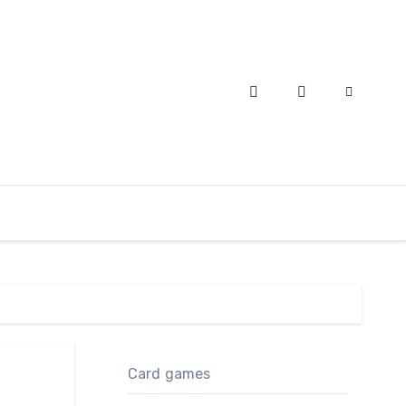
Card games