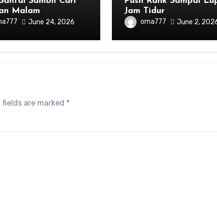
Santai Sambil Cari
Push Rank Sampai Lu
ran Malam
Jam Tidur
ma777
oma777
June 24, 2026
June 2, 202
 fields are marked
*