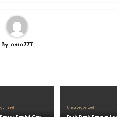
By
oma777
gorized
Uncategorized