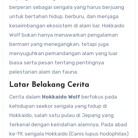
berperan sebagai serigala yang harus berjuang
untuk bertahan hidup, berburu, dan menjaga
keseimbangan ekosistem di alam liar. Hokkaido
Wolf bukan hanya menawarkan pengalaman
bermain yang menegangkan, tetapi juga
menyuguhkan pemandangan alam yang luar
biasa serta pesan tentang pentingnya
pelestarian alam dan fauna.
Latar Belakang Cerita
Cerita dalam
Hokkaido Wolf
berfokus pada
kehidupan seekor serigala yang hidup di
Hokkaido, salah satu pulau di Jepang yang
terkenal dengan keindahan alamnya. Pada abad
ke-19, serigala Hokkaido (Canis lupus hodophilax)