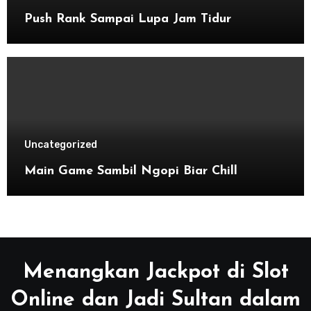
Push Rank Sampai Lupa Jam Tidur
Uncategorized
Main Game Sambil Ngopi Biar Chill
Menangkan Jackpot di Slot
Online dan Jadi Sultan dalam