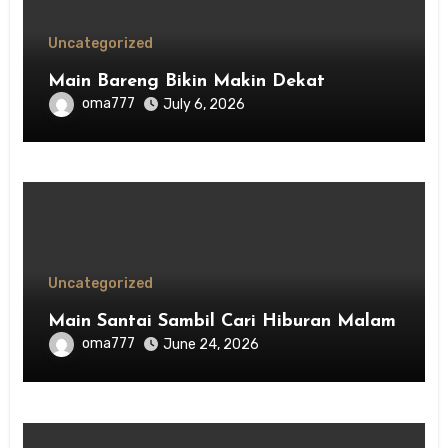
Uncategorized
Main Bareng Bikin Makin Dekat
oma777
July 6, 2026
Uncategorized
Main Santai Sambil Cari Hiburan Malam
oma777
June 24, 2026