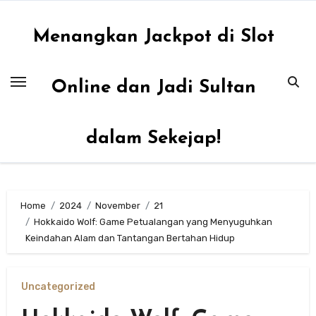
Skip
to
Menangkan Jackpot di Slot
content
Online dan Jadi Sultan
dalam Sekejap!
Home
2024
November
21
Hokkaido Wolf: Game Petualangan yang Menyuguhkan
Keindahan Alam dan Tantangan Bertahan Hidup
Uncategorized