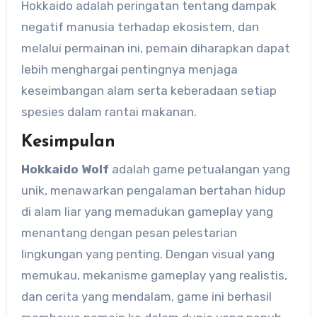
Hokkaido adalah peringatan tentang dampak
negatif manusia terhadap ekosistem, dan
melalui permainan ini, pemain diharapkan dapat
lebih menghargai pentingnya menjaga
keseimbangan alam serta keberadaan setiap
spesies dalam rantai makanan.
Kesimpulan
Hokkaido Wolf
adalah game petualangan yang
unik, menawarkan pengalaman bertahan hidup
di alam liar yang memadukan gameplay yang
menantang dengan pesan pelestarian
lingkungan yang penting. Dengan visual yang
memukau, mekanisme gameplay yang realistis,
dan cerita yang mendalam, game ini berhasil