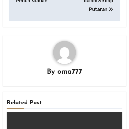
Penuh Kilauan
dalam Setiap
Putaran
By
oma777
Related Post