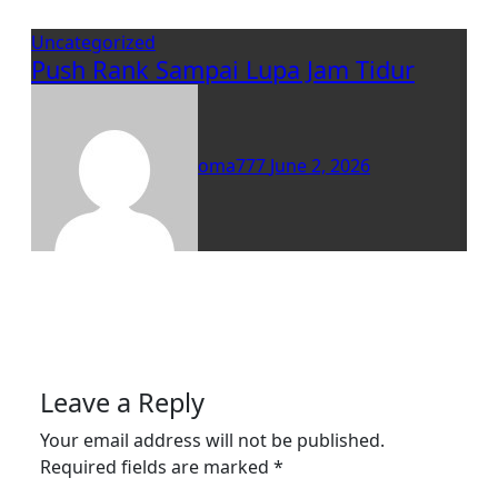
Uncategorized
Push Rank Sampai Lupa Jam Tidur
oma777
June 2, 2026
Leave a Reply
Your email address will not be published.
Required fields are marked
*