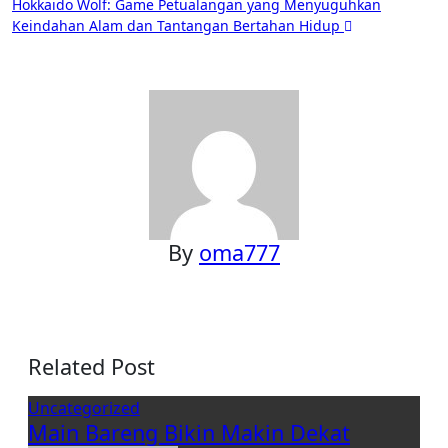
Hokkaido Wolf: Game Petualangan yang Menyuguhkan
Keindahan Alam dan Tantangan Bertahan Hidup
By
oma777
Related Post
Uncategorized
Main Bareng Bikin Makin Dekat