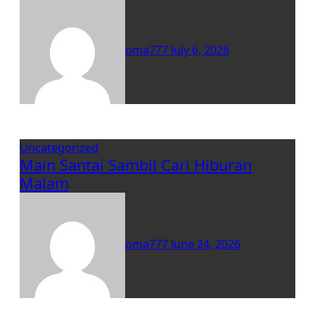
oma777
July 6, 2026
Uncategorized
Main Santai Sambil Cari Hiburan
Malam
oma777
June 24, 2026