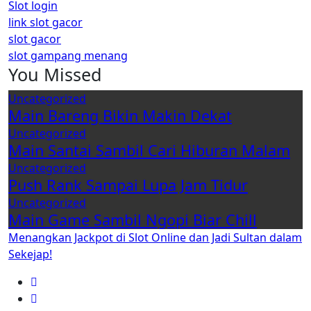
Slot login
link slot gacor
slot gacor
slot gampang menang
You Missed
Uncategorized
Main Bareng Bikin Makin Dekat
Uncategorized
Main Santai Sambil Cari Hiburan Malam
Uncategorized
Push Rank Sampai Lupa Jam Tidur
Uncategorized
Main Game Sambil Ngopi Biar Chill
Menangkan Jackpot di Slot Online dan Jadi Sultan dalam
Sekejap!