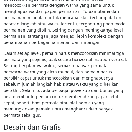
mencocokkan permata dengan warna yang sama untuk
menghapusnya dari papan permainan. Tujuan utama dari
permainan ini adalah untuk mencapai skor tertinggi dalam
batasan langkah atau waktu tertentu, tergantung pada mode
permainan yang dipilih. Seiring dengan meningkatnya level
permainan, tantangan juga menjadi lebih kompleks dengan
penambahan berbagai hambatan dan rintangan.
Dalam setiap level, pemain harus mencocokkan minimal tiga
permata yang sejenis, baik secara horizontal maupun vertikal.
Seiring berjalannya waktu, semakin banyak permata
berwarna-warni yang akan muncul, dan pemain harus
berpikir cepat untuk mencocokkan dan menghapusnya
sebelum jumlah langkah habis atau waktu yang diberikan
berakhir. Selain itu, ada berbagai power-up dan bonus yang
bisa membantu pemain untuk membersihkan papan lebih
cepat, seperti bom permata atau alat pemicu yang
memungkinkan pemain untuk menghancurkan banyak
permata sekaligus.
Desain dan Grafis