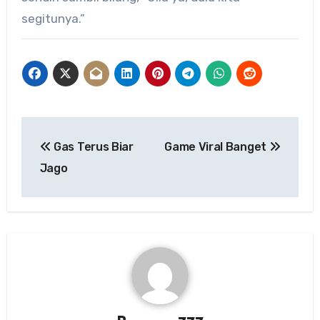
segitunya.”
Post
Gas Terus Biar
Game Viral Banget
navigation
Jago