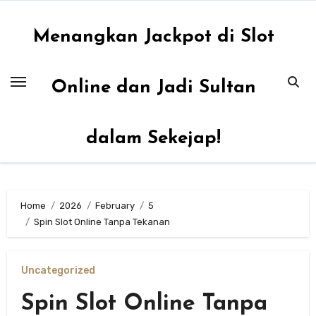
Skip
to
Menangkan Jackpot di Slot
content
Online dan Jadi Sultan
dalam Sekejap!
Home
2026
February
5
Spin Slot Online Tanpa Tekanan
Uncategorized
Spin Slot Online Tanpa