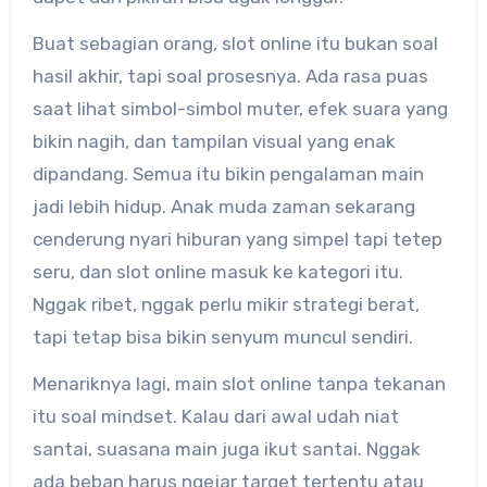
Buat sebagian orang, slot online itu bukan soal
hasil akhir, tapi soal prosesnya. Ada rasa puas
saat lihat simbol-simbol muter, efek suara yang
bikin nagih, dan tampilan visual yang enak
dipandang. Semua itu bikin pengalaman main
jadi lebih hidup. Anak muda zaman sekarang
cenderung nyari hiburan yang simpel tapi tetep
seru, dan slot online masuk ke kategori itu.
Nggak ribet, nggak perlu mikir strategi berat,
tapi tetap bisa bikin senyum muncul sendiri.
Menariknya lagi, main slot online tanpa tekanan
itu soal mindset. Kalau dari awal udah niat
santai, suasana main juga ikut santai. Nggak
ada beban harus ngejar target tertentu atau