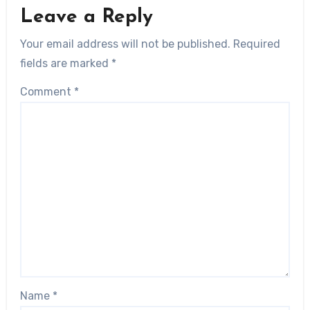
Leave a Reply
Your email address will not be published.
Required
fields are marked
*
Comment
*
Name
*