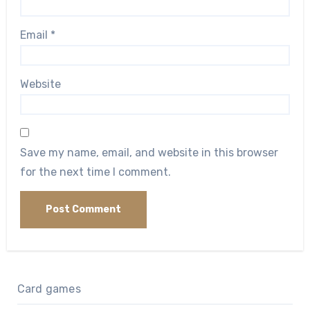
Email
*
Website
Save my name, email, and website in this browser
for the next time I comment.
Card games