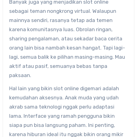
Banyak juga yang menjadikan slot online
sebagai teman nongkrong virtual. Walaupun
mainnya sendiri, rasanya tetap ada temen
karena komunitasnya luas. Obrolan ringan,
sharing pengalaman, atau sekadar baca cerita
orang lain bisa nambah kesan hangat. Tapi lagi-
lagi, semua balik ke pilihan masing-masing. Mau
aktif atau pasif, semuanya bebas tanpa
paksaan.
Hal lain yang bikin slot online digemari adalah
kemudahan aksesnya. Anak muda yang udah
akrab sama teknologi nggak perlu adaptasi
lama. Interface yang ramah pengguna bikin
siapa pun bisa langsung paham. Ini penting,
karena hiburan ideal itu nggak bikin orang mikir