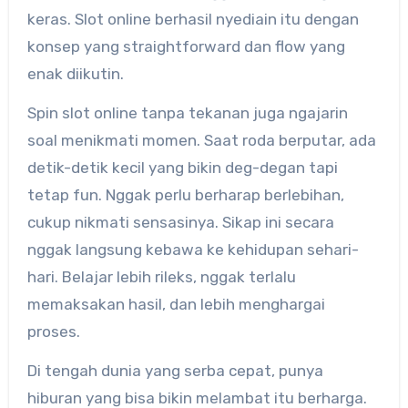
keras. Slot online berhasil nyediain itu dengan
konsep yang straightforward dan flow yang
enak diikutin.
Spin slot online tanpa tekanan juga ngajarin
soal menikmati momen. Saat roda berputar, ada
detik-detik kecil yang bikin deg-degan tapi
tetap fun. Nggak perlu berharap berlebihan,
cukup nikmati sensasinya. Sikap ini secara
nggak langsung kebawa ke kehidupan sehari-
hari. Belajar lebih rileks, nggak terlalu
memaksakan hasil, dan lebih menghargai
proses.
Di tengah dunia yang serba cepat, punya
hiburan yang bisa bikin melambat itu berharga.