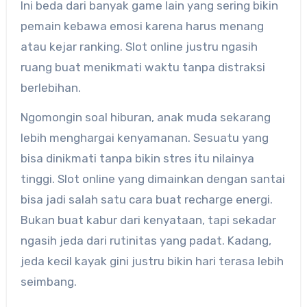
Ini beda dari banyak game lain yang sering bikin
pemain kebawa emosi karena harus menang
atau kejar ranking. Slot online justru ngasih
ruang buat menikmati waktu tanpa distraksi
berlebihan.
Ngomongin soal hiburan, anak muda sekarang
lebih menghargai kenyamanan. Sesuatu yang
bisa dinikmati tanpa bikin stres itu nilainya
tinggi. Slot online yang dimainkan dengan santai
bisa jadi salah satu cara buat recharge energi.
Bukan buat kabur dari kenyataan, tapi sekadar
ngasih jeda dari rutinitas yang padat. Kadang,
jeda kecil kayak gini justru bikin hari terasa lebih
seimbang.