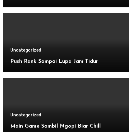
Uncategorized
Push Rank Sampai Lupa Jam Tidur
Uncategorized
Main Game Sambil Ngopi Biar Chill