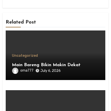
Related Post
Uncategorized
Main Bareng Bikin Makin Dekat
oma777
July 6, 2026