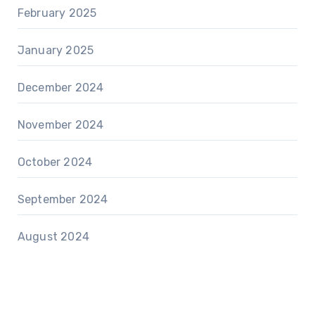
February 2025
January 2025
December 2024
November 2024
October 2024
September 2024
August 2024