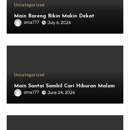
Uncategorized
Main Bareng Bikin Makin Dekat
oma777
July 6, 2026
Uncategorized
Main Santai Sambil Cari Hiburan Malam
oma777
June 24, 2026