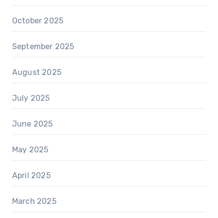
October 2025
September 2025
August 2025
July 2025
June 2025
May 2025
April 2025
March 2025