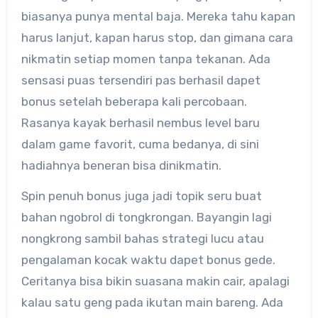
biasanya punya mental baja. Mereka tahu kapan
harus lanjut, kapan harus stop, dan gimana cara
nikmatin setiap momen tanpa tekanan. Ada
sensasi puas tersendiri pas berhasil dapet
bonus setelah beberapa kali percobaan.
Rasanya kayak berhasil nembus level baru
dalam game favorit, cuma bedanya, di sini
hadiahnya beneran bisa dinikmatin.
Spin penuh bonus juga jadi topik seru buat
bahan ngobrol di tongkrongan. Bayangin lagi
nongkrong sambil bahas strategi lucu atau
pengalaman kocak waktu dapet bonus gede.
Ceritanya bisa bikin suasana makin cair, apalagi
kalau satu geng pada ikutan main bareng. Ada