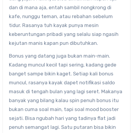
dan di mana aja, entah sambil nongkrong di
kafe, nunggu teman, atau rebahan sebelum
tidur. Rasanya tuh kayak punya mesin
keberuntungan pribadi yang selalu siap ngasih
kejutan manis kapan pun dibutuhkan.
Bonus yang datang juga bukan main-main.
Kadang muncul kecil tapi sering, kadang gede
banget sampe bikin kaget. Setiap kali bonus
muncul, rasanya kayak dapet notifikasi saldo
masuk di tengah bulan yang lagi seret. Makanya
banyak yang bilang kalau spin penuh bonus itu
bukan cuma soal main, tapi soal mood booster
sejati. Bisa ngubah hari yang tadinya flat jadi
penuh semangat lagi. Satu putaran bisa bikin