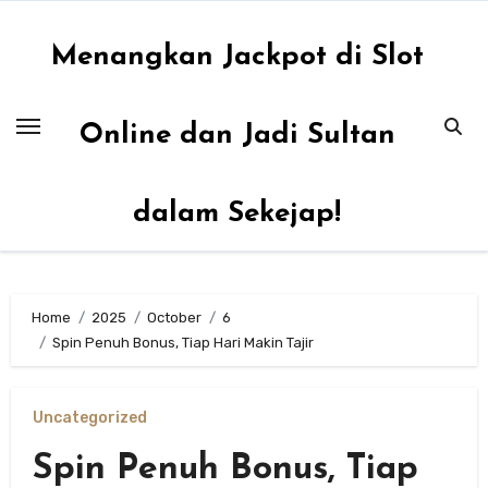
Skip
to
Menangkan Jackpot di Slot
content
Online dan Jadi Sultan
dalam Sekejap!
Home
2025
October
6
Spin Penuh Bonus, Tiap Hari Makin Tajir
Uncategorized
Spin Penuh Bonus, Tiap