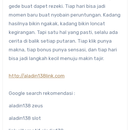
gede buat dapet rezeki. Tiap hari bisa jadi
momen baru buat nyobain peruntungan. Kadang
hasilnya bikin ngakak, kadang bikin loncat
kegirangan. Tapi satu hal yang pasti, selalu ada
cerita di balik setiap putaran. Tiap klik punya
makna, tiap bonus punya sensasi, dan tiap hari
bisa jadi langkah kecil menuju makin tajir.
http://aladin138link.com
Google search rekomendasi :
aladin138 zeus
aladin138 slot