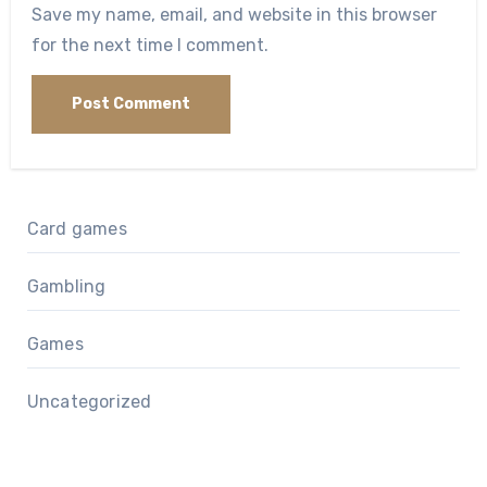
Save my name, email, and website in this browser
for the next time I comment.
Card games
Gambling
Games
Uncategorized