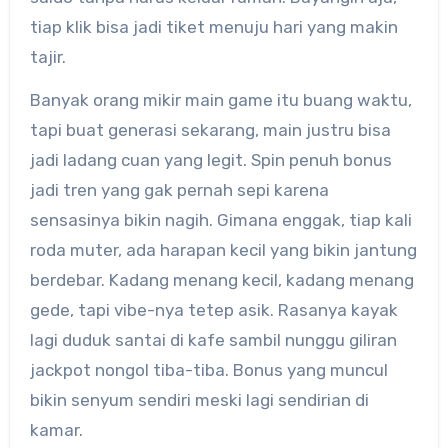
tiap klik bisa jadi tiket menuju hari yang makin
tajir.
Banyak orang mikir main game itu buang waktu,
tapi buat generasi sekarang, main justru bisa
jadi ladang cuan yang legit. Spin penuh bonus
jadi tren yang gak pernah sepi karena
sensasinya bikin nagih. Gimana enggak, tiap kali
roda muter, ada harapan kecil yang bikin jantung
berdebar. Kadang menang kecil, kadang menang
gede, tapi vibe-nya tetep asik. Rasanya kayak
lagi duduk santai di kafe sambil nunggu giliran
jackpot nongol tiba-tiba. Bonus yang muncul
bikin senyum sendiri meski lagi sendirian di
kamar.