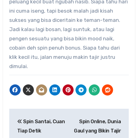
peluang kecil buat ngubah nasib. Siapa tahu hari
ini cuma iseng, tapi besok malah jadi kisah
sukses yang bisa diceritain ke teman-teman.
Jadi kalau lagi bosan, lagi suntuk, atau lagi
pengen sesuatu yang bisa bikin mood naik,
cobain deh spin penuh bonus. Siapa tahu dari
klik kecil itu, jalan menuju makin tajir justru
dimulai.
Post
Spin Santai, Cuan
Spin Online, Dunia
navigation
Tiap Detik
Gaul yang Bikin Tajir