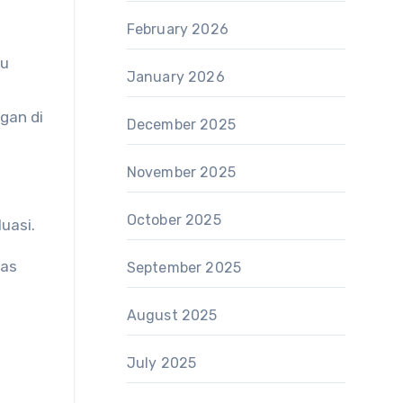
February 2026
mu
January 2026
gan di
December 2025
November 2025
October 2025
uasi.
uas
September 2025
August 2025
July 2025