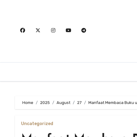
Skip
to
content
Home
2025
August
27
Manfaat Membaca Buku u
Uncategorized