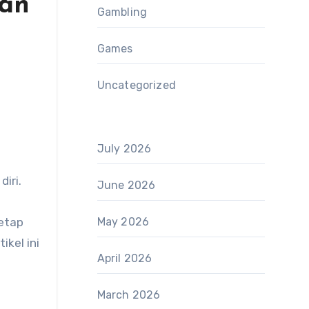
an
Gambling
Games
Uncategorized
July 2026
iri.
June 2026
etap
May 2026
kel ini
April 2026
March 2026