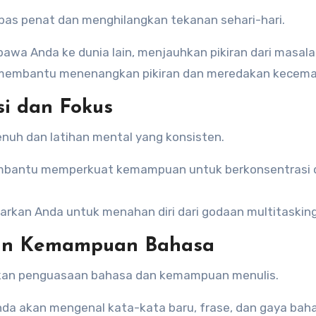
pas penat dan menghilangkan tekanan sehari-hari.
awa Anda ke dunia lain, menjauhkan pikiran dari masala
 membantu menenangkan pikiran dan meredakan kecema
i dan Fokus
uh dan latihan mental yang konsisten.
embantu memperkuat kemampuan untuk berkonsentrasi 
rkan Anda untuk menahan diri dari godaan multitasking
dan Kemampuan Bahasa
tkan penguasaan bahasa dan kemampuan menulis.
nda akan mengenal kata-kata baru, frase, dan gaya bah