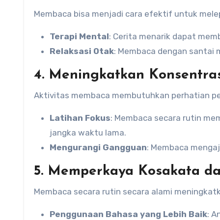
Membaca bisa menjadi cara efektif untuk mele
Terapi Mental
: Cerita menarik dapat memb
Relaksasi Otak
: Membaca dengan santai
4. Meningkatkan Konsentras
Aktivitas membaca membutuhkan perhatian pen
Latihan Fokus
: Membaca secara rutin m
jangka waktu lama.
Mengurangi Gangguan
: Membaca mengaja
5. Memperkaya Kosakata 
Membaca secara rutin secara alami meningka
Penggunaan Bahasa yang Lebih Baik
: A