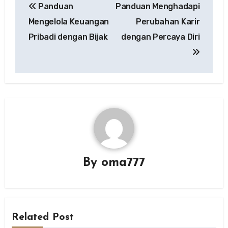
Panduan
Panduan Menghadapi
navigation
Mengelola Keuangan
Perubahan Karir
Pribadi dengan Bijak
dengan Percaya Diri
By
oma777
Related Post