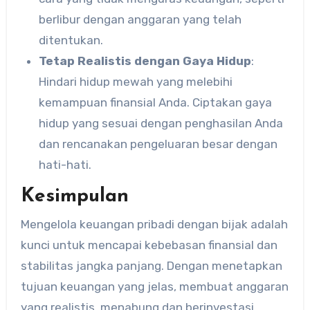
berlibur dengan anggaran yang telah
ditentukan.
Tetap Realistis dengan Gaya Hidup
:
Hindari hidup mewah yang melebihi
kemampuan finansial Anda. Ciptakan gaya
hidup yang sesuai dengan penghasilan Anda
dan rencanakan pengeluaran besar dengan
hati-hati.
Kesimpulan
Mengelola keuangan pribadi dengan bijak adalah
kunci untuk mencapai kebebasan finansial dan
stabilitas jangka panjang. Dengan menetapkan
tujuan keuangan yang jelas, membuat anggaran
yang realistis, menabung dan berinvestasi