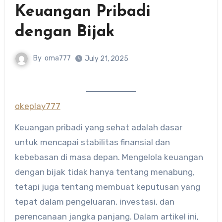
Keuangan Pribadi
dengan Bijak
By
oma777
July 21, 2025
okeplay777
Keuangan pribadi yang sehat adalah dasar
untuk mencapai stabilitas finansial dan
kebebasan di masa depan. Mengelola keuangan
dengan bijak tidak hanya tentang menabung,
tetapi juga tentang membuat keputusan yang
tepat dalam pengeluaran, investasi, dan
perencanaan jangka panjang. Dalam artikel ini,