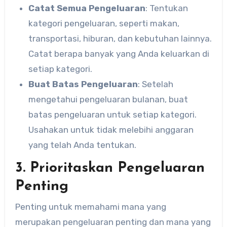
Catat Semua Pengeluaran
: Tentukan
kategori pengeluaran, seperti makan,
transportasi, hiburan, dan kebutuhan lainnya.
Catat berapa banyak yang Anda keluarkan di
setiap kategori.
Buat Batas Pengeluaran
: Setelah
mengetahui pengeluaran bulanan, buat
batas pengeluaran untuk setiap kategori.
Usahakan untuk tidak melebihi anggaran
yang telah Anda tentukan.
3. Prioritaskan Pengeluaran
Penting
Penting untuk memahami mana yang
merupakan pengeluaran penting dan mana yang