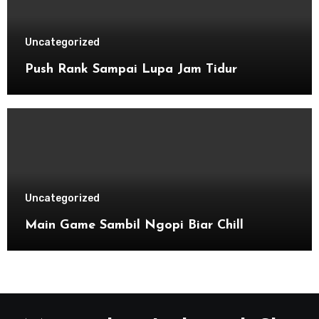
Uncategorized
Push Rank Sampai Lupa Jam Tidur
Uncategorized
Main Game Sambil Ngopi Biar Chill