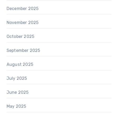
December 2025
November 2025
October 2025
September 2025
August 2025
July 2025
June 2025
May 2025