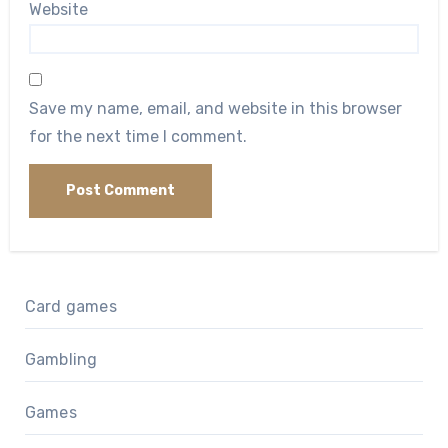
Website
Save my name, email, and website in this browser
for the next time I comment.
Card games
Gambling
Games