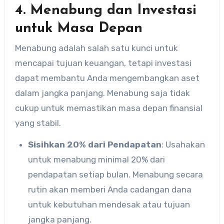
4. Menabung dan Investasi
untuk Masa Depan
Menabung adalah salah satu kunci untuk
mencapai tujuan keuangan, tetapi investasi
dapat membantu Anda mengembangkan aset
dalam jangka panjang. Menabung saja tidak
cukup untuk memastikan masa depan finansial
yang stabil.
Sisihkan 20% dari Pendapatan
: Usahakan
untuk menabung minimal 20% dari
pendapatan setiap bulan. Menabung secara
rutin akan memberi Anda cadangan dana
untuk kebutuhan mendesak atau tujuan
jangka panjang.