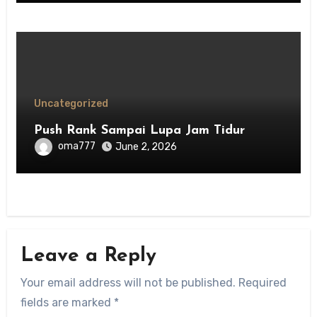
Uncategorized
Push Rank Sampai Lupa Jam Tidur
oma777
June 2, 2026
Leave a Reply
Your email address will not be published.
Required
fields are marked
*