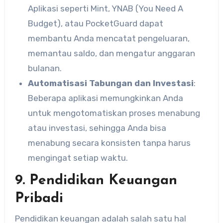
Aplikasi seperti Mint, YNAB (You Need A
Budget), atau PocketGuard dapat
membantu Anda mencatat pengeluaran,
memantau saldo, dan mengatur anggaran
bulanan.
Automatisasi Tabungan dan Investasi
:
Beberapa aplikasi memungkinkan Anda
untuk mengotomatiskan proses menabung
atau investasi, sehingga Anda bisa
menabung secara konsisten tanpa harus
mengingat setiap waktu.
9. Pendidikan Keuangan
Pribadi
Pendidikan keuangan adalah salah satu hal