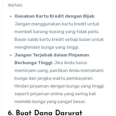
diatasi.
Gunakan Kartu Kredit dengan Bijak
:
Jangan menggunakan kartu kredit untuk
membeli barang-barang yang tidak perlu.
Bayar saldo kartu kredit setiap bulan untuk
menghindari bunga yang tinggi.
Jangan Terjebak dalam Pinjaman
Berbunga Tinggi
: Jika Anda harus
meminjam uang, pastikan Anda memahami
bunga dan jangka waktu pembayaran.
Hindari pinjaman dengan bunga yang tinggi,
seperti pinjaman online yang sering kali
memiliki bunga yang sangat besar.
6. Buat Dana Darurat