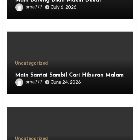
Main Bareng Bikin Makin Dekat
oma777
July 6, 2026
Uncategorized
Main Santai Sambil Cari Hiburan Malam
oma777
June 24, 2026
Uncategorized