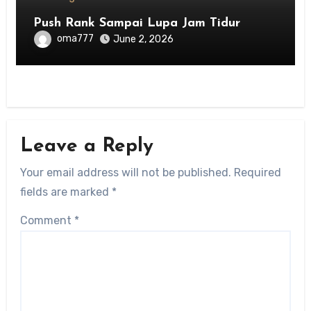
Push Rank Sampai Lupa Jam Tidur
oma777
June 2, 2026
Leave a Reply
Your email address will not be published.
Required
fields are marked
*
Comment
*