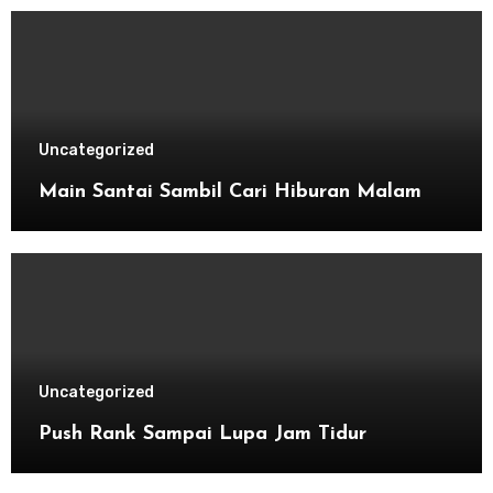
Uncategorized
Main Santai Sambil Cari Hiburan Malam
Uncategorized
Push Rank Sampai Lupa Jam Tidur