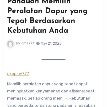
Panduan Memilih
Peralatan Dapur yang
Tepat Berdasarkan
Kebutuhan Anda
By
oma777
May 21, 2025
okeplay777
Memilih peralatan dapur yang tepat dapat
meningkatkan kenyamanan dan efisiensi saat
memasak. Setiap orang memiliki kebutuhan
yang berbeda tergantung pada jenis masakan