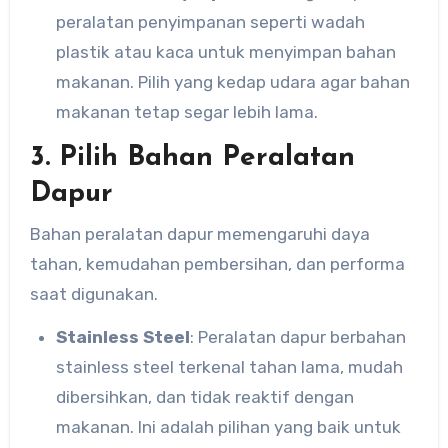
peralatan penyimpanan seperti wadah
plastik atau kaca untuk menyimpan bahan
makanan. Pilih yang kedap udara agar bahan
makanan tetap segar lebih lama.
3. Pilih Bahan Peralatan
Dapur
Bahan peralatan dapur memengaruhi daya
tahan, kemudahan pembersihan, dan performa
saat digunakan.
Stainless Steel
: Peralatan dapur berbahan
stainless steel terkenal tahan lama, mudah
dibersihkan, dan tidak reaktif dengan
makanan. Ini adalah pilihan yang baik untuk