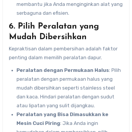
membantu jika Anda menginginkan alat yang
serbaguna dan efisien.
6. Pilih Peralatan yang
Mudah Dibersihkan
Kepraktisan dalam pembersihan adalah faktor
penting dalam memilih peralatan dapur.
Peralatan dengan Permukaan Halus
: Pilih
peralatan dengan permukaan halus yang
mudah dibersihkan seperti stainless steel
dan kaca. Hindari peralatan dengan sudut
atau lipatan yang sulit dijangkau.
Peralatan yang Bisa Dimasukkan ke
Mesin Cuci Piring
: Jika Anda ingin