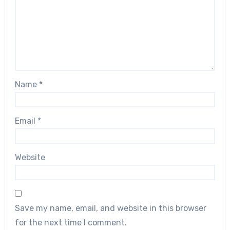
Name
*
Email
*
Website
Save my name, email, and website in this browser
for the next time I comment.