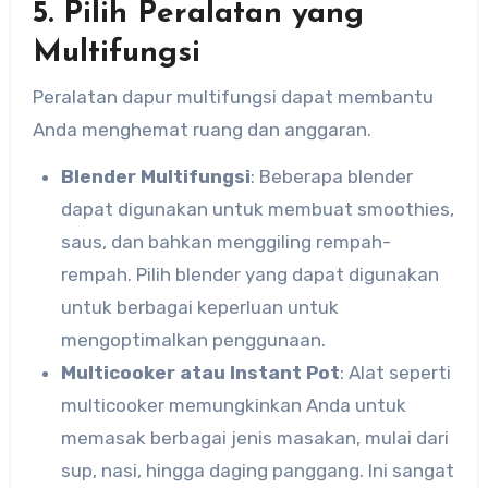
5. Pilih Peralatan yang
Multifungsi
Peralatan dapur multifungsi dapat membantu
Anda menghemat ruang dan anggaran.
Blender Multifungsi
: Beberapa blender
dapat digunakan untuk membuat smoothies,
saus, dan bahkan menggiling rempah-
rempah. Pilih blender yang dapat digunakan
untuk berbagai keperluan untuk
mengoptimalkan penggunaan.
Multicooker atau Instant Pot
: Alat seperti
multicooker memungkinkan Anda untuk
memasak berbagai jenis masakan, mulai dari
sup, nasi, hingga daging panggang. Ini sangat