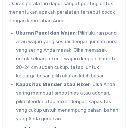
Ukuran peralatan dapur sangat penting untuk
menentukan apakah peralatan tersebut cocok
dengan kebutuhan Anda.
Ukuran Panci dan Wajan
: Pilih ukuran panci
atau wajan yang sesuai dengan jumlah porsi
yang sering Anda masak. Jika memasak
untuk keluarga kecil, wajan dengan diameter
20–24 cm sudah cukup, tetapi untuk
keluarga besar, pilih ukuran lebih besar.
Kapasitas Blender atau Mixer
: Jika Anda
sering membuat smoothies atau adonan,
pilih blender atau mixer dengan kapasitas
yang cukup untuk menampung bahan-bahan
yang Anda gunakan.