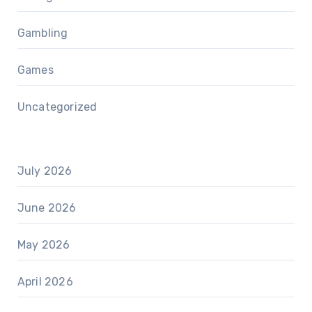
Gambling
Games
Uncategorized
July 2026
June 2026
May 2026
April 2026