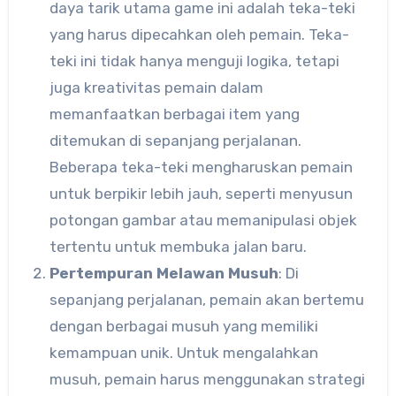
daya tarik utama game ini adalah teka-teki
yang harus dipecahkan oleh pemain. Teka-
teki ini tidak hanya menguji logika, tetapi
juga kreativitas pemain dalam
memanfaatkan berbagai item yang
ditemukan di sepanjang perjalanan.
Beberapa teka-teki mengharuskan pemain
untuk berpikir lebih jauh, seperti menyusun
potongan gambar atau memanipulasi objek
tertentu untuk membuka jalan baru.
Pertempuran Melawan Musuh
: Di
sepanjang perjalanan, pemain akan bertemu
dengan berbagai musuh yang memiliki
kemampuan unik. Untuk mengalahkan
musuh, pemain harus menggunakan strategi