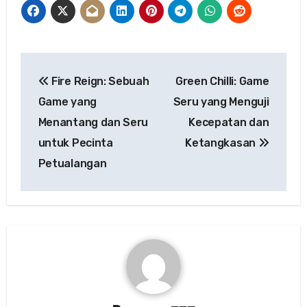
Post
Fire Reign: Sebuah
Green Chilli: Game
navigation
Game yang
Seru yang Menguji
Menantang dan Seru
Kecepatan dan
untuk Pecinta
Ketangkasan
Petualangan