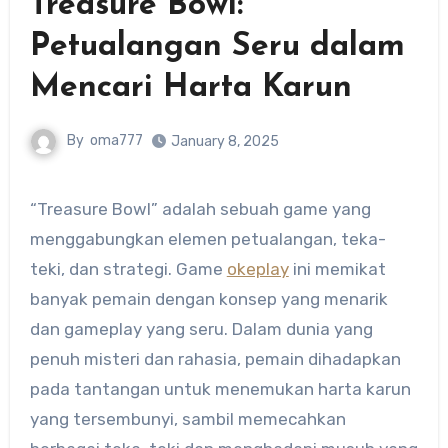
Treasure Bowl:
Petualangan Seru dalam
Mencari Harta Karun
By
oma777
January 8, 2025
“Treasure Bowl” adalah sebuah game yang
menggabungkan elemen petualangan, teka-
teki, dan strategi. Game
okeplay
ini memikat
banyak pemain dengan konsep yang menarik
dan gameplay yang seru. Dalam dunia yang
penuh misteri dan rahasia, pemain dihadapkan
pada tantangan untuk menemukan harta karun
yang tersembunyi, sambil memecahkan