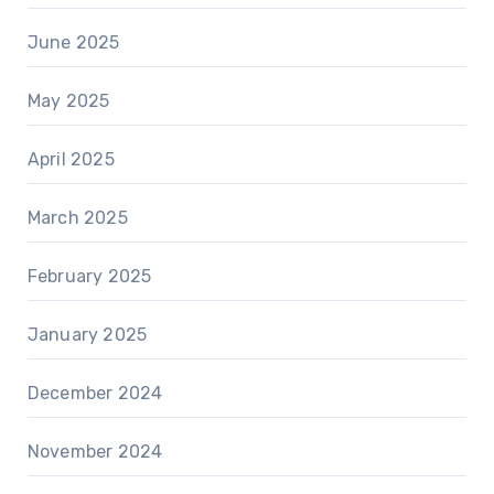
June 2025
May 2025
April 2025
March 2025
February 2025
January 2025
December 2024
November 2024