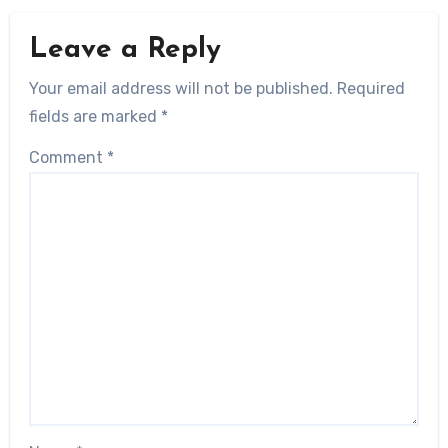
Leave a Reply
Your email address will not be published.
Required
fields are marked
*
Comment
*