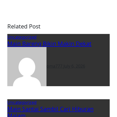
Related Post
Uncategorized
Main Bareng Bikin Makin Dekat
oma777
July 6, 2026
Uncategorized
Main Santai Sambil Cari Hiburan
Malam