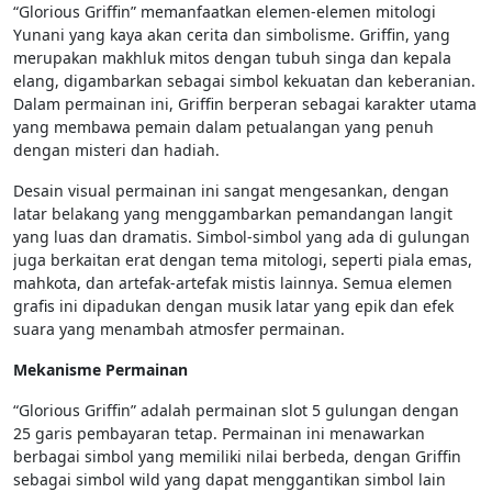
“Glorious Griffin” memanfaatkan elemen-elemen mitologi
Yunani yang kaya akan cerita dan simbolisme. Griffin, yang
merupakan makhluk mitos dengan tubuh singa dan kepala
elang, digambarkan sebagai simbol kekuatan dan keberanian.
Dalam permainan ini, Griffin berperan sebagai karakter utama
yang membawa pemain dalam petualangan yang penuh
dengan misteri dan hadiah.
Desain visual permainan ini sangat mengesankan, dengan
latar belakang yang menggambarkan pemandangan langit
yang luas dan dramatis. Simbol-simbol yang ada di gulungan
juga berkaitan erat dengan tema mitologi, seperti piala emas,
mahkota, dan artefak-artefak mistis lainnya. Semua elemen
grafis ini dipadukan dengan musik latar yang epik dan efek
suara yang menambah atmosfer permainan.
Mekanisme Permainan
“Glorious Griffin” adalah permainan slot 5 gulungan dengan
25 garis pembayaran tetap. Permainan ini menawarkan
berbagai simbol yang memiliki nilai berbeda, dengan Griffin
sebagai simbol wild yang dapat menggantikan simbol lain