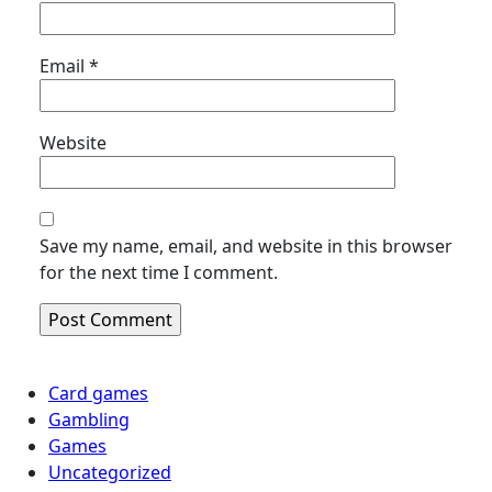
Email
*
Website
Save my name, email, and website in this browser
for the next time I comment.
Card games
Gambling
Games
Uncategorized