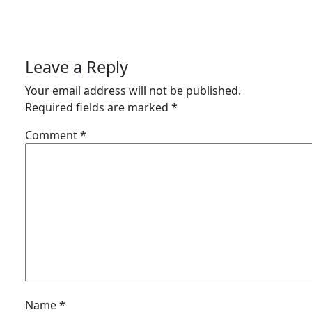
Leave a Reply
Your email address will not be published.
Required fields are marked
*
Comment
*
Name
*