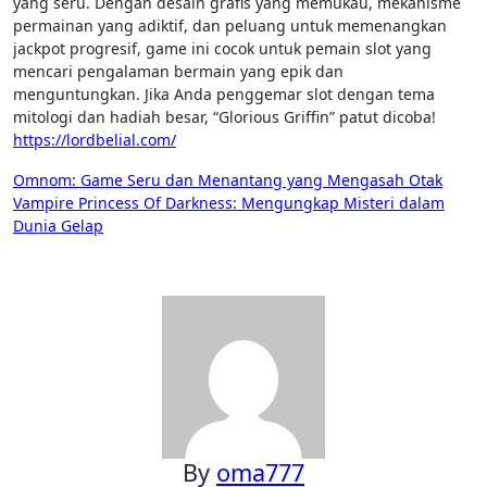
yang seru. Dengan desain grafis yang memukau, mekanisme
permainan yang adiktif, dan peluang untuk memenangkan
jackpot progresif, game ini cocok untuk pemain slot yang
mencari pengalaman bermain yang epik dan
menguntungkan. Jika Anda penggemar slot dengan tema
mitologi dan hadiah besar, “Glorious Griffin” patut dicoba!
https://lordbelial.com/
Post
Omnom: Game Seru dan Menantang yang Mengasah Otak
Vampire Princess Of Darkness: Mengungkap Misteri dalam
navigation
Dunia Gelap
By
oma777