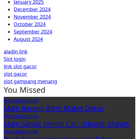
January 2025
December 2024
November 2024
October 2024
September 2024
August 2024
aladin link
Slot login
link slot gacor
slot gacor
slot gampang menang
You Missed
Uncategorized
Main Bareng Bikin Makin Dekat
Uncategorized
Main Santai Sambil Cari Hiburan Malam
Uncategorized