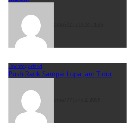
oma777
June 24, 2026
Uncategorized
Push Rank Sampai Lupa Jam Tidur
oma777
June 2, 2026