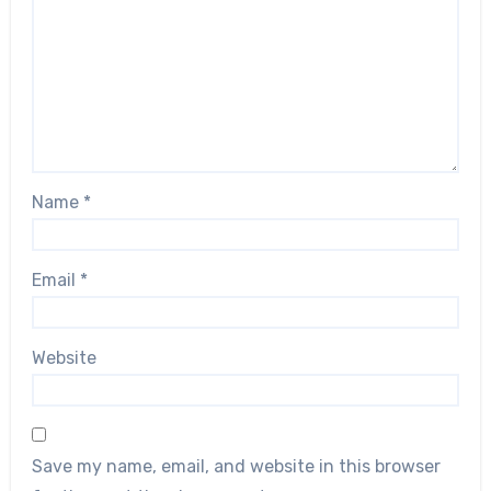
Name
*
Email
*
Website
Save my name, email, and website in this browser