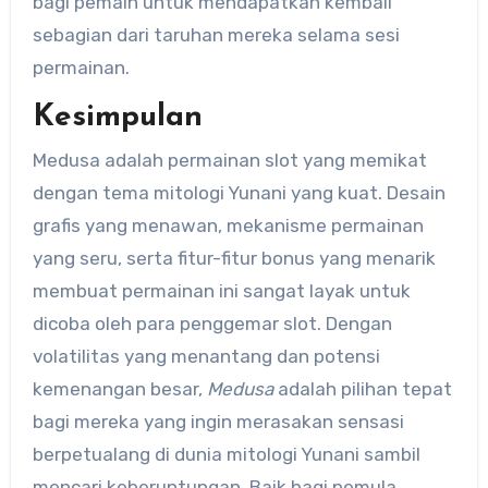
bagi pemain untuk mendapatkan kembali
sebagian dari taruhan mereka selama sesi
permainan.
Kesimpulan
Medusa adalah permainan slot yang memikat
dengan tema mitologi Yunani yang kuat. Desain
grafis yang menawan, mekanisme permainan
yang seru, serta fitur-fitur bonus yang menarik
membuat permainan ini sangat layak untuk
dicoba oleh para penggemar slot. Dengan
volatilitas yang menantang dan potensi
kemenangan besar,
Medusa
adalah pilihan tepat
bagi mereka yang ingin merasakan sensasi
berpetualang di dunia mitologi Yunani sambil
mencari keberuntungan. Baik bagi pemula