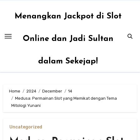
Skip
to
Menangkan Jackpot di Slot
content
Online dan Jadi Sultan
dalam Sekejap!
Home
2024
December
14
Medusa: Permainan Slot yang Memikat dengan Tema
Mitologi Yunani
Uncategorized