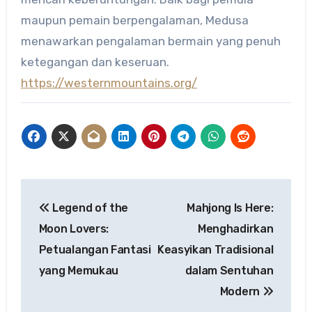
maupun pemain berpengalaman, Medusa
menawarkan pengalaman bermain yang penuh
ketegangan dan keseruan.
https://westernmountains.org/
Post
Legend of the
Mahjong Is Here:
navigation
Moon Lovers:
Menghadirkan
Petualangan Fantasi
Keasyikan Tradisional
yang Memukau
dalam Sentuhan
Modern