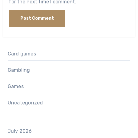
for the next time I comment.
Card games
Gambling
Games
Uncategorized
July 2026