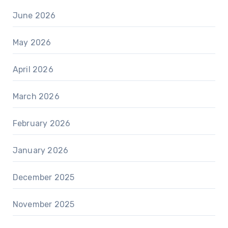
June 2026
May 2026
April 2026
March 2026
February 2026
January 2026
December 2025
November 2025