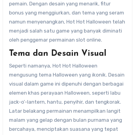
pemain. Dengan desain yang menarik, fitur
bonus yang menggiurkan, dan tema yang seram
namun menyenangkan, Hot Hot Halloween telah
menjadi salah satu game yang banyak diminati
oleh penggemar permainan slot online.
Tema dan Desain Visual
Seperti namanya, Hot Hot Halloween
mengusung tema Halloween yang ikonik. Desain
visual dalam game ini dipenuhi dengan berbagai
elemen khas perayaan Halloween, seperti labu
jack-o’-lantern, hantu, penyihir, dan tengkorak.
Latar belakang permainan menampilkan langit
malam yang gelap dengan bulan purnama yang
bercahaya, menciptakan suasana yang tepat