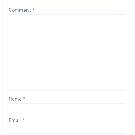
Comment
*
Name
*
Email
*