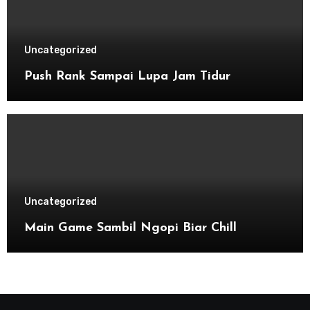
Uncategorized
Push Rank Sampai Lupa Jam Tidur
Uncategorized
Main Game Sambil Ngopi Biar Chill