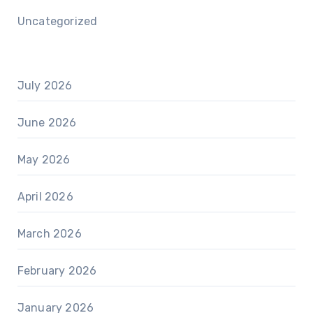
Uncategorized
July 2026
June 2026
May 2026
April 2026
March 2026
February 2026
January 2026