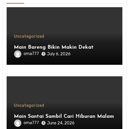
Uncategorized
Main Bareng Bikin Makin Dekat
oma777
July 6, 2026
Uncategorized
Main Santai Sambil Cari Hiburan Malam
oma777
June 24, 2026