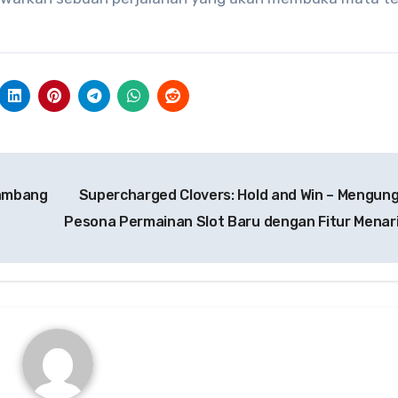
ambang
Supercharged Clovers: Hold and Win – Mengun
Pesona Permainan Slot Baru dengan Fitur Menar