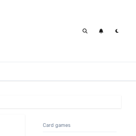
Card games