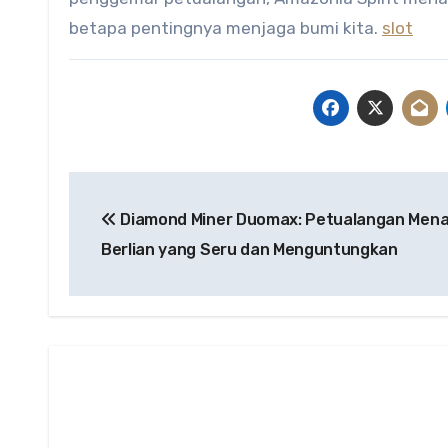
betapa pentingnya menjaga bumi kita.
slot
Post
Diamond Miner Duomax: Petualangan Men
navigation
Berlian yang Seru dan Menguntungkan