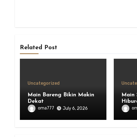
Related Post
Uncategorized
Uncate
Main Bareng Bikin Makin
Main 
Dekat
Hibu
oma777
o
July 6, 2026