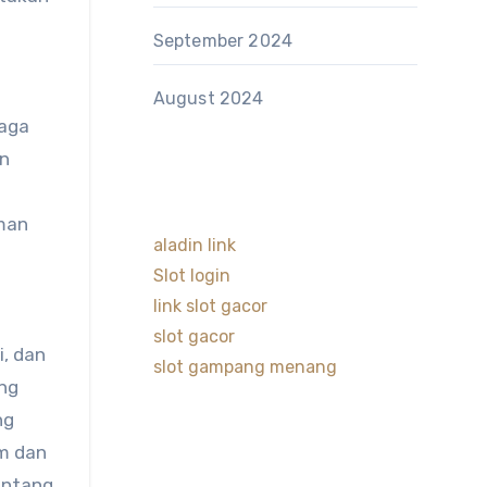
September 2024
August 2024
jaga
an
man
aladin link
Slot login
link slot gacor
slot gacor
, dan
slot gampang menang
ang
ng
am dan
entang