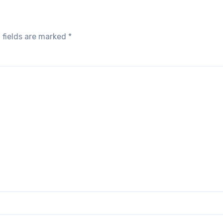
 fields are marked
*