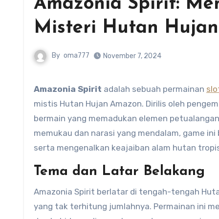
Amazonia Spirit: Me
Misteri Hutan Huja
By
oma777
November 7, 2024
Amazonia Spirit
adalah sebuah permainan
slo
mistis Hutan Hujan Amazon. Dirilis oleh peng
bermain yang memadukan elemen petualangan, te
memukau dan narasi yang mendalam, game ini
serta mengenalkan keajaiban alam hutan tropis 
Tema dan Latar Belakang
Amazonia Spirit berlatar di tengah-tengah Hut
yang tak terhitung jumlahnya. Permainan ini 