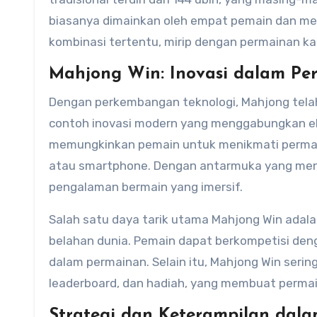
biasanya dimainkan oleh empat pemain dan m
kombinasi tertentu, mirip dengan permainan ka
Mahjong Win: Inovasi dalam Pe
Dengan perkembangan teknologi, Mahjong tela
contoh inovasi modern yang menggabungkan ele
memungkinkan pemain untuk menikmati permaina
atau smartphone. Dengan antarmuka yang men
pengalaman bermain yang imersif.
Salah satu daya tarik utama Mahjong Win ada
belahan dunia. Pemain dapat berkompetisi den
dalam permainan. Selain itu, Mahjong Win sering
leaderboard, dan hadiah, yang membuat perm
Strategi dan Keterampilan dal