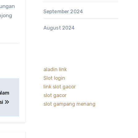
bungan
September 2024
hjong
August 2024
aladin link
Slot login
link slot gacor
alam
slot gacor
si
slot gampang menang