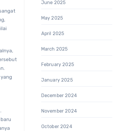
June 2025
 sangat
May 2025
ng,
lai
April 2025
March 2025
alnya,
ersebut
February 2025
n.
 yang
January 2025
December 2024
.
November 2024
 baru
October 2024
hanya