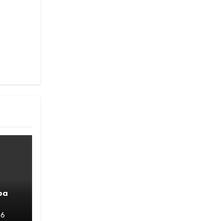
pa
26