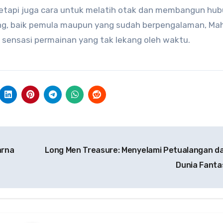
etapi juga cara untuk melatih otak dan membangun hu
ong, baik pemula maupun yang sudah berpengalaman, Ma
 sensasi permainan yang tak lekang oleh waktu.
arna
Long Men Treasure: Menyelami Petualangan d
Dunia Fanta