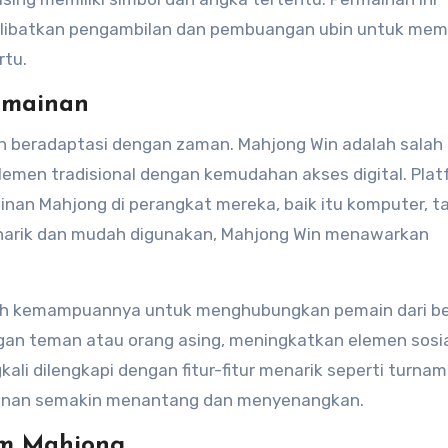
elibatkan pengambilan dan pembuangan ubin untuk me
rtu.
rmainan
h beradaptasi dengan zaman. Mahjong Win adalah salah
men tradisional dengan kemudahan akses digital. Platf
n Mahjong di perangkat mereka, baik itu komputer, ta
arik dan mudah digunakan, Mahjong Win menawarkan
lah kemampuannya untuk menghubungkan pemain dari b
gan teman atau orang asing, meningkatkan elemen sosi
kali dilengkapi dengan fitur-fitur menarik seperti turnam
ainan semakin menantang dan menyenangkan.
am Mahjong