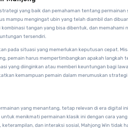
strategi yang baik dan pemahaman tentang permainan
us mampu mengingat ubin yang telah diambil dan dibua
 kombinasi tangan yang bisa dibentuk, dan memahami ni
ntungan tersendiri.
kan pada situasi yang memerlukan keputusan cepat. Mis
uang, pemain harus mempertimbangkan apakah langkah t
i yang diinginkan atau memberi keuntungan bagi lawa
gkatkan kemampuan pemain dalam merumuskan strategi
mainan yang menantang, tetap relevan di era digital ini
untuk menikmati permainan klasik ini dengan cara yang
 keterampilan, dan interaksi sosial, Mahjong Win tidak 