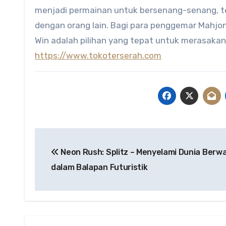
menjadi permainan untuk bersenang-senang, t
dengan orang lain. Bagi para penggemar Mahj
Win adalah pilihan yang tepat untuk merasakan
https://www.tokoterserah.com
Post
Neon Rush: Splitz – Menyelami Dunia Berw
navigation
dalam Balapan Futuristik