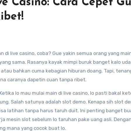
ve Casino: Cara Cepet G
ibet!
i yang sama. Rasanya kayak mimpi buruk banget kalo ud
t atau bahkan cuma kebagian hiburan doang. Tapi, tenang
ana caranya dapetin cuan tanpa ribet.
 Ketika lo mau mulai main di live casino, lo pasti bakal k
gung. Salah satunya adalah slot demo. Kenapa sih slot d
sa latihan tanpa harus taruh duit. Ini penting banget bu
ja mesin slot sebelum lo taruhan pake uang asli. Denga
yang mana yang cocok buat lo.