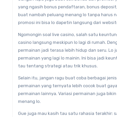
yang ngasih bonus pendaftaran, bonus deposit
buat nambah peluang menang lo tanpa harus n
promosi ini bisa lo dapetin langsung dari webs
Ngomongin soal live casino, salah satu keuntun
casino langsung meskipun lo lagi di rumah. Deng
permainan jadi terasa lebih hidup dan seru. Lo 
permainan yang lagi lo mainin. Ini bisa jadi keu
tau tentang strategi atau trik khusus.
Selain itu, jangan ragu buat coba berbagai jeni
permainan yang ternyata lebih cocok buat gaya 
permainan lainnya. Variasi permainan juga biki
menang lo.
Gue juga mau kasih tau satu rahasia terakhir: s