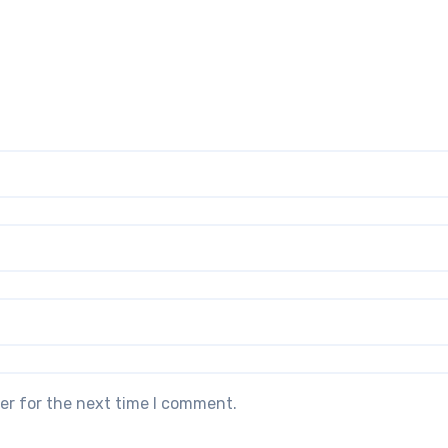
er for the next time I comment.