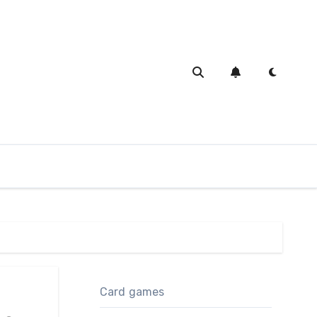
Card games