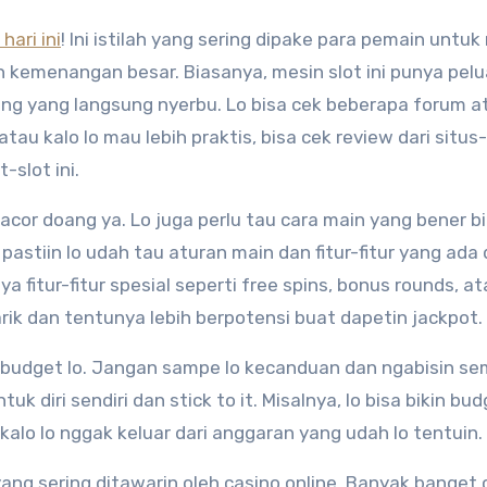
hari ini
! Ini istilah yang sering dipake para pemain untu
sih kemenangan besar. Biasanya, mesin slot ini punya pel
rang yang langsung nyerbu. Lo bisa cek beberapa forum a
atau kalo lo mau lebih praktis, bisa cek review dari situs
-slot ini.
acor doang ya. Lo juga perlu tau cara main yang bener bi
tiin lo udah tau aturan main dan fitur-fitur yang ada 
a fitur-fitur spesial seperti free spins, bonus rounds, a
arik dan tentunya lebih berpotensi buat dapetin jackpot.
ge budget lo. Jangan sampe lo kecanduan dan ngabisin s
uk diri sendiri dan stick to it. Misalnya, lo bisa bikin bu
 kalo lo nggak keluar dari anggaran yang udah lo tentuin.
ang sering ditawarin oleh casino online. Banyak banget 