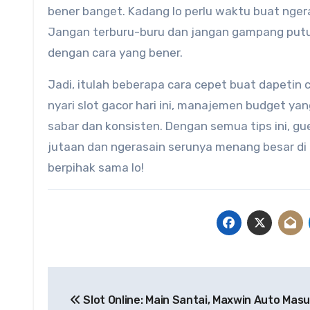
bener banget. Kadang lo perlu waktu buat ngera
Jangan terburu-buru dan jangan gampang putus
dengan cara yang bener.
Jadi, itulah beberapa cara cepet buat dapetin cu
nyari slot gacor hari ini, manajemen budget y
sabar dan konsisten. Dengan semua tips ini, gu
jutaan dan ngerasain serunya menang besar di
berpihak sama lo!
Post
Slot Online: Main Santai, Maxwin Auto Mas
navigation