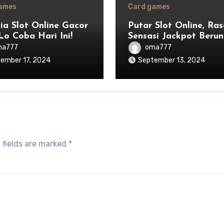
ames
Card games
ia Slot Online Gacor
Putar Slot Online, Ra
Lo Coba Hari Ini!
Sensasi Jackpot Berun
yang Bikin Kamu Juta
ma777
oma777
ember 17, 2024
September 13, 2024
 fields are marked
*