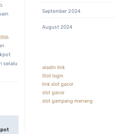
o.
September 2024
main
August 2024
demo
,
an
ckpot
 selalu
aladin link
Slot login
link slot gacor
slot gacor
slot gampang menang
kpot