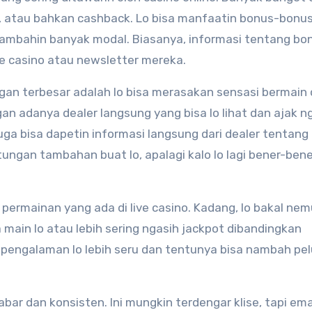
, atau bahkan cashback. Lo bisa manfaatin bonus-bonus 
ambahin banyak modal. Biasanya, informasi tentang bo
ite casino atau newsletter mereka.
gan terbesar adalah lo bisa merasakan sensasi bermain 
an adanya dealer langsung yang bisa lo lihat dan ajak ng
juga bisa dapetin informasi langsung dari dealer tentang
ntungan tambahan buat lo, apalagi kalo lo lagi bener-bene
s permainan yang ada di live casino. Kadang, lo bakal nem
main lo atau lebih sering ngasih jackpot dibandingkan
n pengalaman lo lebih seru dan tentunya bisa nambah pe
abar dan konsisten. Ini mungkin terdengar klise, tapi em