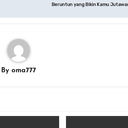
Beruntun yang Bikin Kamu Jutawa
By
oma777