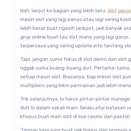
Nah, lanjut ke bagian yang lebih seru:
slot gacor 
mesin slot yang lagi panas atau lagi sering ka
lebih besar buat ngasih jackpot, jadi banyak o
grup online buat tau slot mana yang lagi gacor, 
terpercaya yang sering update info tentang slot
Tapi, jangan cuma fokus di slot demo dan slot g
nggak cuma buang-buang duit. Pertama-tama, pas
setiap mesin slot. Biasanya, tiap mesin slot puny
multipliers yang bikin permainan jadi lebih men
Trik selanjutnya, lo harus pintar-pintar mana
duit lo dalam sekali main. Selalu atur batasan unt
khusus buat main slot di live casino dan pastiin
Jangan lupa juga buat cek bonus dan promosi y